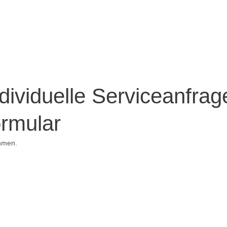
ndividuelle Serviceanfra
rmular
hmen.